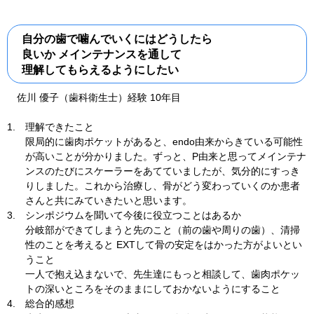
自分の歯で噛んでいくにはどうしたら
良いか メインテナンスを通して
理解してもらえるようにしたい
佐川 優子（歯科衛生士）経験 10年目
1.
理解できたこと
限局的に歯肉ポケットがあると、endo由来からきている可能性
が高いことが分かりました。ずっと、P由来と思ってメインテナ
ンスのたびにスケーラーをあてていましたが、気分的にすっき
りしました。これから治療し、骨がどう変わっていくのか患者
さんと共にみていきたいと思います。
3.
シンポジウムを聞いて今後に役立つことはあるか
分岐部ができてしまうと先のこと（前の歯や周りの歯）、清掃
性のことを考えると EXTして骨の安定をはかった方がよいとい
うこと
一人で抱え込まないで、先生達にもっと相談して、歯肉ポケッ
トの深いところをそのままにしておかないようにすること
4.
総合的感想