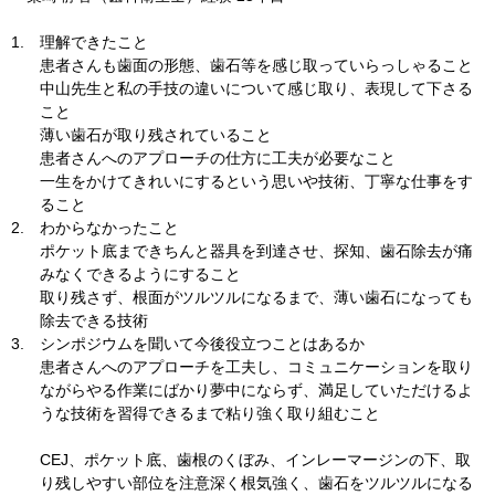
1.
理解できたこと
患者さんも歯面の形態、歯石等を感じ取っていらっしゃること
中山先生と私の手技の違いについて感じ取り、表現して下さる
こと
薄い歯石が取り残されていること
患者さんへのアプローチの仕方に工夫が必要なこと
一生をかけてきれいにするという思いや技術、丁寧な仕事をす
ること
2.
わからなかったこと
ポケット底まできちんと器具を到達させ、探知、歯石除去が痛
みなくできるようにすること
取り残さず、根面がツルツルになるまで、薄い歯石になっても
除去できる技術
3.
シンポジウムを聞いて今後役立つことはあるか
患者さんへのアプローチを工夫し、コミュニケーションを取り
ながらやる作業にばかり夢中にならず、満足していただけるよ
うな技術を習得できるまで粘り強く取り組むこと
CEJ、ポケット底、歯根のくぼみ、インレーマージンの下、取
り残しやすい部位を注意深く根気強く、歯石をツルツルになる