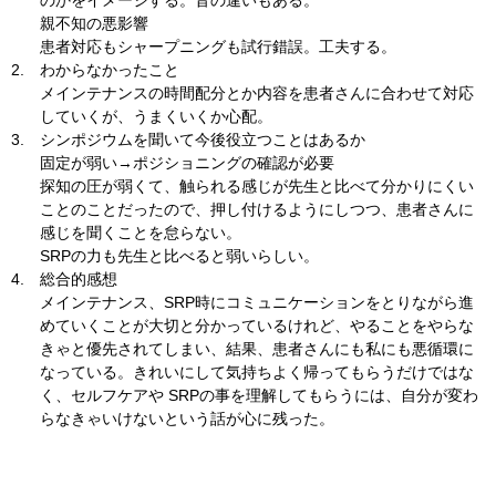
のかをイメージする。音の違いもある。
親不知の悪影響
患者対応もシャープニングも試行錯誤。工夫する。
2.
わからなかったこと
メインテナンスの時間配分とか内容を患者さんに合わせて対応
していくが、うまくいくか心配。
3.
シンポジウムを聞いて今後役立つことはあるか
固定が弱い→ポジショニングの確認が必要
探知の圧が弱くて、触られる感じが先生と比べて分かりにくい
ことのことだったので、押し付けるようにしつつ、患者さんに
感じを聞くことを怠らない。
SRPの力も先生と比べると弱いらしい。
4.
総合的感想
メインテナンス、SRP時にコミュニケーションをとりながら進
めていくことが大切と分かっているけれど、やることをやらな
きゃと優先されてしまい、結果、患者さんにも私にも悪循環に
なっている。きれいにして気持ちよく帰ってもらうだけではな
く、セルフケアや SRPの事を理解してもらうには、自分が変わ
らなきゃいけないという話が心に残った。