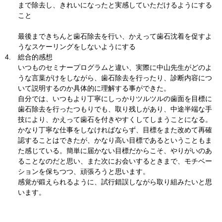
まで除去し、きれいになったと実感していただけるようにする
こと
最後まできちんと歯石除去を行い、かえって歯石沈着を促すよ
うなスケーリングをしないようにする
4.
総合的感想
いつものセミナープログラムと違い、実際に中山先生がどのよ
うな言葉がけをしながら、歯石除去を行ったり、診断内容につ
いて説明するのか具体的に理解する事ができた。
自分では、いつもより丁寧にしっかりツルツルの歯面を目標に
歯石除去を行ったつもりでも、取り残しがあり、中途半端な手
技により、かえって歯石を付きやすくしてしまうことになる。
かなり丁寧な仕事をしなければならず、目標をまた改めて再確
認することはできたが、かなり高い目標であるということもま
た感じている。簡単に届かない目標だからこそ、やりがいのあ
ることなのだと思い、また次にお会いするときまで、モチベー
ションを保ちつつ、頑張ろうと思います。
感覚が鍛えられるように、試行錯誤しながら取り組みたいと思
います。