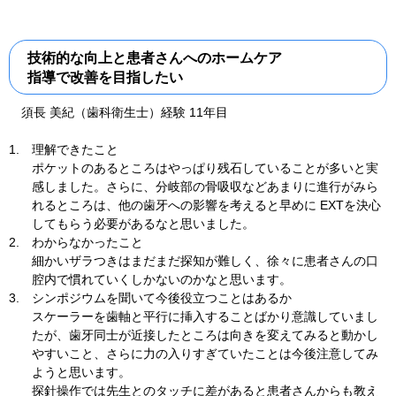
技術的な向上と患者さんへのホームケア
指導で改善を目指したい
須長 美紀（歯科衛生士）経験 11年目
1.
理解できたこと
ポケットのあるところはやっぱり残石していることが多いと実
感しました。さらに、分岐部の骨吸収などあまりに進行がみら
れるところは、他の歯牙への影響を考えると早めに EXTを決心
してもらう必要があるなと思いました。
2.
わからなかったこと
細かいザラつきはまだまだ探知が難しく、徐々に患者さんの口
腔内で慣れていくしかないのかなと思います。
3.
シンポジウムを聞いて今後役立つことはあるか
スケーラーを歯軸と平行に挿入することばかり意識していまし
たが、歯牙同士が近接したところは向きを変えてみると動かし
やすいこと、さらに力の入りすぎていたことは今後注意してみ
ようと思います。
探針操作では先生とのタッチに差があると患者さんからも教え