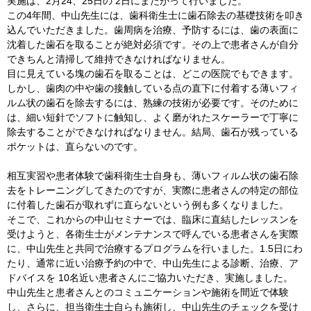
実施は、2月24、25日の 2日にまたがって行いました。
この4年間、中山先生には、歯科衛生士に歯石除去の基礎技術を叩き
込んでいただきました。歯周病を治療、予防するには、歯の表面に
沈着した歯石を取ることが絶対必須です。その上で患者さんが自分
できちんと清掃して維持できなければなりません。
目に見えている塊の歯石を取ることは、どこの医院でもできます。
しかし、歯肉の中や歯の接触している点の直下に付着する薄いフィ
ルム状の歯石を除去するには、熟練の技術が必要です。そのために
は、細い短針でソフトに触知し、よく磨がれたスケーラーで丁寧に
除去することができなければなりません。結局、歯石が残っている
ポケットは、直らないのです。
相互実習や患者体験で歯科衛生士自身も、薄いフィルム状の歯石除
去をトレーニングしてきたのですが、実際に患者さんの特定の部位
に付着した歯石が取れずに直らないという例も多くなりました。
そこで、これからの中山セミナーでは、臨床に直結したレッスンを
受けようと、各衛生士がメンテナンスで呼んでいる患者さんを実際
に、中山先生と共同で治療するプログラムを行いました。1.5日にわ
たり、通常に近い治療予約の中で、中山先生による診断、治療、ア
ドバイスを 10名近い患者さんにご協力いただき、実施しました。
中山先生と患者さんとのコミュニケーションや施術を間近で体験
し、さらに、担当衛生士自らも施術し、中山先生のチェックを受け