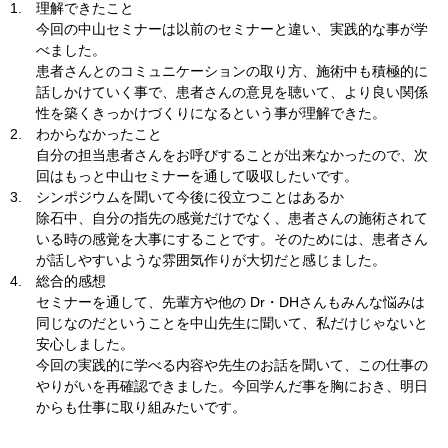
1.
理解できたこと
今回の中山セミナーは以前のセミナーと違い、実践的な事が学
べました。
患者さんとのコミュニケーションの取り方、施術中も積極的に
話しかけていく事で、患者さんの意見を聴いて、より良い関係
性を築くきっかけづくりになるという事が理解できた。
2.
わからなかったこと
自分の担当患者さんをお呼びすることが出来なかったので、次
回はもっと中山セミナーを通して吸収したいです。
3.
シンポジウムを聞いて今後に役立つことはあるか
除石中、自分の指先の感覚だけでなく、患者さんの施術されて
いる時の感覚を大事にすることです。そのためには、患者さん
が話しやすいような雰囲気作りが大切だと感じました。
4.
総合的感想
セミナーを通して、先輩方や他の Dr・DHさんもみんな悩みは
同じなのだということを中山先生に聞いて、私だけじゃないと
安心しました。
今回の実践的に学べる内容や先生のお話を聞いて、この仕事の
やりがいを再確認できました。今回学んだ事を胸におき、明日
からも仕事に取り組みたいです。