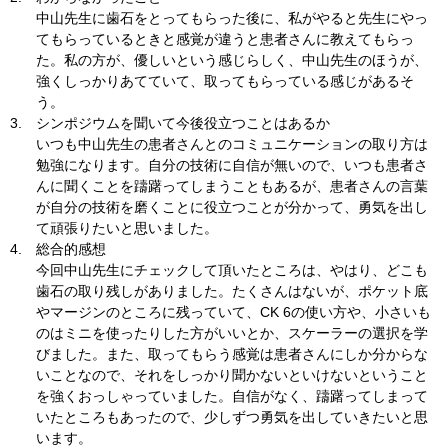
中山先生に歯石をとってもらった後に、私がやると先生にやっ
てもらっているときと感覚が違うと患者さんに教えてもらっ
た。私の方が、優しいという感じらしく、中山先生のほうが、
強くしっかりあてていて、取ってもらっている感じがあるそ
う。
3.
シンポジウムを聞いて今後役立つことはあるか
いつも中山先生の患者さんとのコミュニケーションの取り方は
勉強になります。自分の技術に自信が無いので、いつも患者さ
んに聞くことを躊躇ってしまうこともあるが、患者さんの言葉
が自分の技術を磨くことに役立つことが分かって、勇気を出し
て頑張りたいと思いました。
4.
総合的感想
今回中山先生にチェックして頂いたところは、やはり、どこも
歯石の取り残しがありました。たくさんはないが、ポケット底
やマージンのところに残っていて、CK 6の使い方や、小さいも
のはミニを使ったりした方がいいとか、スケーラーの選択を学
びました。また、取ってもらう感覚は患者さんにしか分からな
いことなので、それをしっかり聞かないといけないということ
を強くおっしゃっていました。自信がなく、躊躇ってしまって
いたところもあったので、少しずつ勇気を出していきたいと思
います。