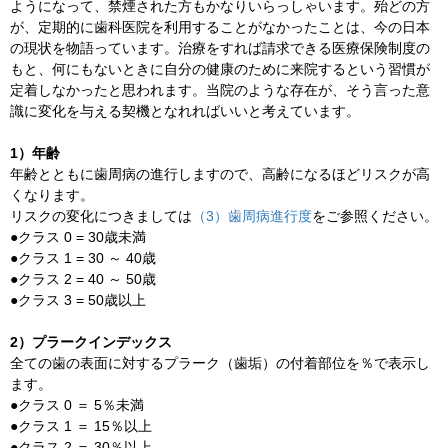
ようになって、禁煙された方もかなりいらっしゃいます。殆どの方
が、定期的に歯科医院を利用することがなかったことは、今の日本
の現状を物語っています。治療をすれば請求できる医療保険制度の
もと、何にもないときに自分の健康のために来院するという習慣が
定着しなかったと思われます。当院のような存在が、そう言った意
識に変化を与える契機となれればいいと考えています。
1）年齢
年齢とともに歯周病の進行しますので、高齢になるほどリスクが高
くなります。
リスクの変化につきましては
（3）歯周病進行度
をご参照ください。
●クラス 0 = 30歳未満
●クラス 1 = 30 ～ 40歳
●クラス 2 = 40 ～ 50歳
●クラス 3 = 50歳以上
2）プラークインデックス
全ての歯の表面に対するプラーク（歯垢）の付着部位を％で表示し
ます。
●クラス 0 ＝ 5％未満
●クラス 1 ＝ 15％以上
●クラス 2 ＝ 30％以上