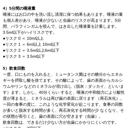
4）5分間の唾液量
唾液にはお口の中を洗い流し清潔に保つ効果もあります。唾液の量
も個人差があり、唾液が少ないと虫歯のリスクが高まります。5分
間、パラフィンガムを咬んで、はき出した唾液量を計量します。
3.5ml以下がハイリスクです。
●リスク 0 ＝ 10ml以上
●リスク 1 ＝ 6ml以上 10ml以下
●リスク 2 ＝ 3.5ml以上6ml以下
●リスク 3 ＝ 3.5ml以下
5）飲食回数
一度、口にものを入れると、ミュータンス菌はその糖分からエネル
ギーを摂取し酸を捨てます。その酸によって、歯の表面からカルシ
ウムやリン などのミネラルが溶け出し（脱灰：ダッカイ、といいま
す）ます。しかし、40分くらい すると、唾液の中和能力により酸性
度が薄まると、ミネラルは再び歯の表面に戻ります （再石灰化）。
一回の食事の度に、このような化学変化が起こります。食事の回数
が多いと脱灰する時間が多く、再石灰化する時間が少 なくなり、そ
の状態が長引くと、歯の表面に穴が空きます（虫歯）。
飲食回数は、できるだけ少ない方が虫歯にかかりにくいのです。