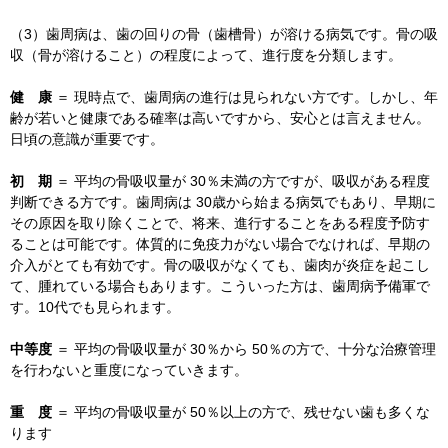
（3）歯周病は、歯の回りの骨（歯槽骨）が溶ける病気です。骨の吸
収（骨が溶けること）の程度によって、進行度を分類します。
健 康
＝ 現時点で、歯周病の進行は見られない方です。しかし、年
齢が若いと健康である確率は高いですから、安心とは言えません。
日頃の意識が重要です。
初 期
＝ 平均の骨吸収量が 30％未満の方ですが、吸収がある程度
判断できる方です。歯周病は 30歳から始まる病気でもあり、早期に
その原因を取り除くことで、将来、進行することをある程度予防す
ることは可能です。体質的に免疫力がない場合でなければ、早期の
介入がとても有効です。骨の吸収がなくても、歯肉が炎症を起こし
て、腫れている場合もあります。こういった方は、歯周病予備軍で
す。10代でも見られます。
中等度
＝ 平均の骨吸収量が 30％から 50％の方で、十分な治療管理
を行わないと重度になっていきます。
重 度
＝ 平均の骨吸収量が 50％以上の方で、残せない歯も多くな
ります