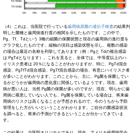
（4）これは、当医院で行っている
歯周病原菌の遺伝子検査
の結果判
明した菌種と歯周病進行度の相関を示したものです。この中で、
Pg、Tf、Tdという 3種の細菌の保菌状態と現在の歯周病の進行度を
グラフ化したものです。縦軸の項目は感染状態を示し、複数の感染
の場合は最近の名称を列挙してあります（例：Pgと Tdの複合感染
は PgTdとなります）。これを見ると、全体では、中等度以上のハ
イリスク患者は 20％になることがわかりますが、特に、PgTd混合
感染、PgTfTd混合感染、PgTf混合感染の場合、有意にハイリスク者
が多いことがわかります。このことから、主に、Pg菌を保菌してい
るかどうかが歯周病の悪化度に関係しているようです。現在、歯周
病が悪い人は、当然 Pg菌の保菌が多いのですが、現在、明らかに歯
周病に罹患していない人でも、Pg菌を保菌している場合は、将来歯
周病のリスクは高くなることが予想されるので、今のうちから予防
管理をした方がいいということがわかります。ご自分の菌感染状況
を調べると、将来の予測ができるということが分かってきていま
す。
この結果は、当医院オリジナルであり、現在、アメリカ歯周病学会