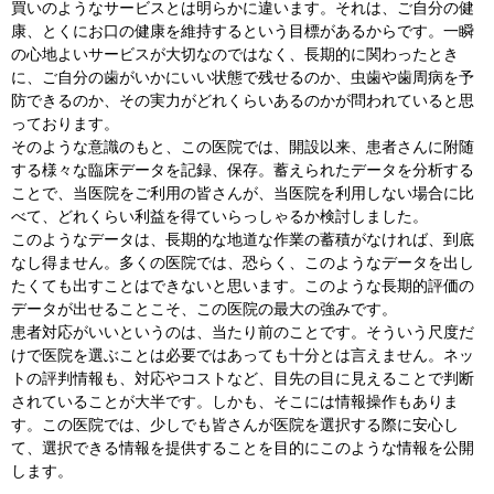
買いのようなサービスとは明らかに違います。それは、ご自分の健
康、とくにお口の健康を維持するという目標があるからです。一瞬
の心地よいサービスが大切なのではなく、長期的に関わったとき
に、ご自分の歯がいかにいい状態で残せるのか、虫歯や歯周病を予
防できるのか、その実力がどれくらいあるのかが問われていると思
っております。
そのような意識のもと、この医院では、開設以来、患者さんに附随
する様々な臨床データを記録、保存。蓄えられたデータを分析する
ことで、当医院をご利用の皆さんが、当医院を利用しない場合に比
べて、どれくらい利益を得ていらっしゃるか検討しました。
このようなデータは、長期的な地道な作業の蓄積がなければ、到底
なし得ません。多くの医院では、恐らく、このようなデータを出し
たくても出すことはできないと思います。このような長期的評価の
データが出せることこそ、この医院の最大の強みです。
患者対応がいいというのは、当たり前のことです。そういう尺度だ
けで医院を選ぶことは必要ではあっても十分とは言えません。ネッ
トの評判情報も、対応やコストなど、目先の目に見えることで判断
されていることが大半です。しかも、そこには情報操作もありま
す。この医院では、少しでも皆さんが医院を選択する際に安心し
て、選択できる情報を提供することを目的にこのような情報を公開
します。