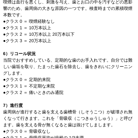
喫煙は血行を悪くし、刺激を与え、歯とお口の中を汚すなどの悪影
響のため、歯周病の大きな原因の一つです。検査時までの累積喫煙
本数です。
●クラス 0 ＝ 喫煙経験なし
●クラス 1 ＝ 10万本以上
●クラス 2 ＝ 10万本以上 20万本以下
●クラス 3 ＝ 20万本以上
6）リコール状況
当院でおすすめしている、定期的な歯のお手入れです。自分では難
しい歯垢を取り、たまった歯石を除去し、歯をきれいにクリーニン
グします。
●クラス 0 ＝ 定期的来院
●クラス 1 ＝ 不定期な来院
●クラス 2 ＝ 痛いときのみ通院
7）進行度
歯周病が進行すると歯を支える歯槽骨（しそうこつ）が破壊され無
くなって行きます。これを「骨吸収（こつきゅうしゅう）」と呼び
ます。歯を支える骨が無くなると歯は抜けてしまします。
●クラス 0 ＝ 骨吸収なし
●クラス 1 ＝ 骨吸収平均が歯根の 1/3未満