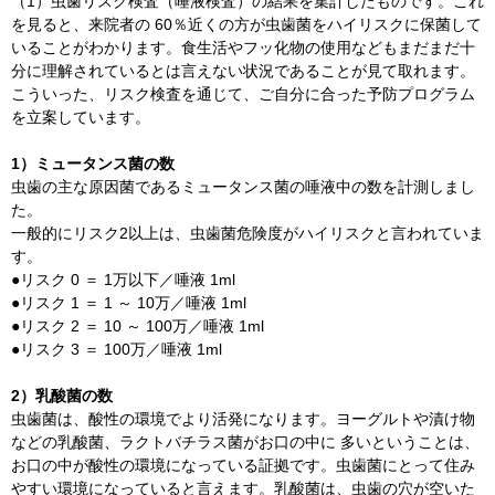
（1）虫歯リスク検査（唾液検査）の結果を集計したものです。これ
を見ると、来院者の 60％近くの方が虫歯菌をハイリスクに保菌して
いることがわかります。食生活やフッ化物の使用などもまだまだ十
分に理解されているとは言えない状況であることが見て取れます。
こういった、リスク検査を通じて、ご自分に合った予防プログラム
を立案しています。
1）ミュータンス菌の数
虫歯の主な原因菌であるミュータンス菌の唾液中の数を計測しまし
た。
一般的にリスク2以上は、虫歯菌危険度がハイリスクと言われていま
す。
●リスク 0 ＝ 1万以下／唾液 1ml
●リスク 1 ＝ 1 ～ 10万／唾液 1ml
●リスク 2 ＝ 10 ～ 100万／唾液 1ml
●リスク 3 ＝ 100万／唾液 1ml
2）乳酸菌の数
虫歯菌は、酸性の環境でより活発になります。ヨーグルトや漬け物
などの乳酸菌、ラクトバチラス菌がお口の中に 多いということは、
お口の中が酸性の環境になっている証拠です。虫歯菌にとって住み
やすい環境になっていると言えます。乳酸菌は、虫歯の穴が空いた