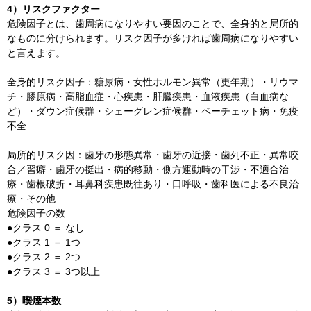
4）リスクファクター
危険因子とは、歯周病になりやすい要因のことで、全身的と局所的
なものに分けられます。リスク因子が多ければ歯周病になりやすい
と言えます。
全身的リスク因子：糖尿病・女性ホルモン異常（更年期）・リウマ
チ・膠原病・高脂血症・心疾患・肝臓疾患・血液疾患（白血病な
ど）・ダウン症候群・シェーグレン症候群・ベーチェット病・免疫
不全
局所的リスク因：歯牙の形態異常・歯牙の近接・歯列不正・異常咬
合／習癖・歯牙の挺出・病的移動・側方運動時の干渉・不適合治
療・歯根破折・耳鼻科疾患既往あり・口呼吸・歯科医による不良治
療・その他
危険因子の数
●クラス 0 ＝ なし
●クラス 1 ＝ 1つ
●クラス 2 ＝ 2つ
●クラス 3 ＝ 3つ以上
5）喫煙本数