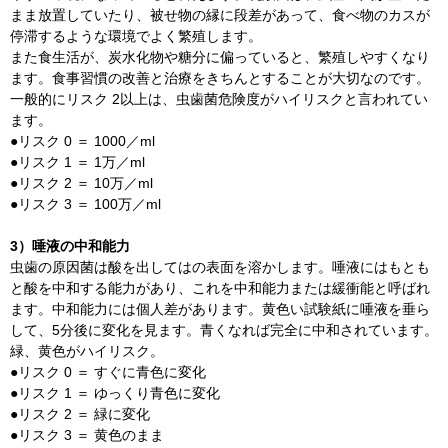
まま放置していたり、被せ物の縁に段差があって、食べ物のカスが
停滞するような環境でよく繁殖します。
また食生活が、炭水化物や糖分に偏っていると、繁殖しやすくなり
ます。食事習慣の改善と治療をきちんとすることが大切なのです。
一般的にリスク 2以上は、虫歯菌危険度がハイリスクと言われてい
ます。
●リスク 0 ＝ 1000／ml
●リスク 1 ＝ 1万／ml
●リスク 2 ＝ 10万／ml
●リスク 3 ＝ 100万／ml
3）唾液の中和能力
虫歯の原因菌は酸を出してはの表面を溶かします。唾液にはもとも
と酸を中和する能力があり、これを中和能力または緩衝能と呼ばれ
ます。中和能力には個人差があります。黄色い試験紙に唾液を垂ら
して、5分後に変化を見ます。青くなれば完全に中和されています。
緑、黄色がハイリスク。
●リスク 0 ＝ すぐに青色に変化
●リスク 1 ＝ ゆっくり青色に変化
●リスク 2 ＝ 緑に変化
●リスク 3 ＝ 黄色のまま