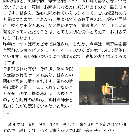
歯の知識と、虫歯予防、母子感染について”約1時間講話させていた
だいています。毎回、お聞きになる方は異なりますので、話しは同
じです。皆さん、熱心に聞かれていらっしゃって、ご夫婦連れの方
も目につきます。これから、生まれてくるお子さんに、期待と同時
に、様々な不安もあろうかと思いますが、歯医者として、正しい知
識を持っていただくことは、とても大切な使命と考えて、お引き受
けしております。
昨年は、つくば市カピオで開催されましたが、今年は、研究学園都
市駅前のショッピングモール・イーアスつくばのホールにて開催し
ています。買い物のついでにも聞けるので、参加の方も増えてるよ
うです。
ご参加された方が、その後、歯科医院
を受診されるケースもあり、皆さんの
関心の高さに驚かされます。歯科の情
報は意外と正しく伝えられていないこ
とが多いので、機会あれば、今後もこ
のような院外の活動も、歯科医師会と
協力しながら続けていきたいと思いま
す。
本年度は、6月、9月、12月、そして、来年3月に予定されていま
すので、詳しくは、つくば市広報までお問い合わせください。